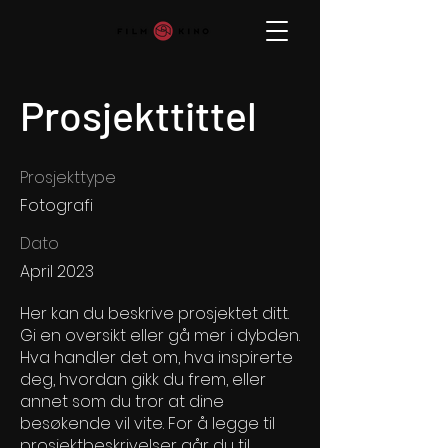
Prosjekttittel
Prosjekttype
Fotografi
Dato
April 2023
Her kan du beskrive prosjektet ditt.
Gi en oversikt eller gå mer i dybden.
Hva handler det om, hva inspirerte
deg, hvordan gikk du frem, eller
annet som du tror at dine
besøkende vil vite. For å legge til
prosjektbeskrivelser går du til